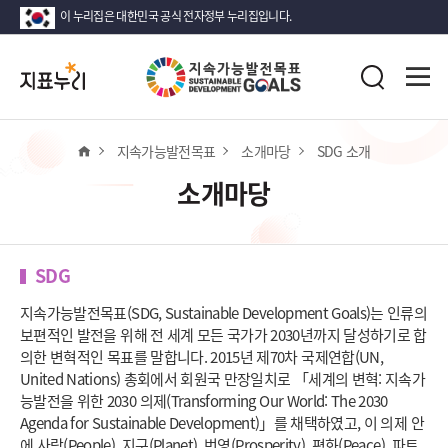
이 누리집은 대한민국 공식 전자정부 누리집입니다.
지
전
표
검
체
누
색
메
리
뉴
열
홈
지속가능발전목표
소개마당
SDG 소개
기
소개마당
SDG
지속가능발전목표(SDG, Sustainable Development Goals)는 인류의
보편적인 발전을 위해 전 세계 모든 국가가 2030년까지 달성하기로 합
의한 변혁적인 목표를 말합니다. 2015년 제70차 국제연합(UN,
United Nations) 총회에서 회원국 만장일치로 「세계의 변혁: 지속가
능발전을 위한 2030 의제(Transforming Our World: The 2030
Agenda for Sustainable Development)」를 채택하였고, 이 의제 안
에 사람(People), 지구(Planet), 번영(Prosperity), 평화(Peace), 파트