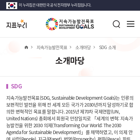
이 누리집은 대한민국 공식 전자정부 누리집입니다.
지
전
표
검
체
누
색
메
리
뉴
열
홈
지속가능발전목표
소개마당
SDG 소개
기
소개마당
SDG
지속가능발전목표(SDG, Sustainable Development Goals)는 인류의
보편적인 발전을 위해 전 세계 모든 국가가 2030년까지 달성하기로 합
의한 변혁적인 목표를 말합니다. 2015년 제70차 국제연합(UN,
United Nations) 총회에서 회원국 만장일치로 「세계의 변혁: 지속가
능발전을 위한 2030 의제(Transforming Our World: The 2030
Agenda for Sustainable Development)」를 채택하였고, 이 의제 안
에 사람(People), 지구(Planet), 번영(Prosperity), 평화(Peace), 파트