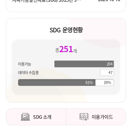
SDG 운영현황
251
총
개
이용가능
204
204
개
지
데이터 수집중
47
개
표
지
표
SDG 소개
이용가이드