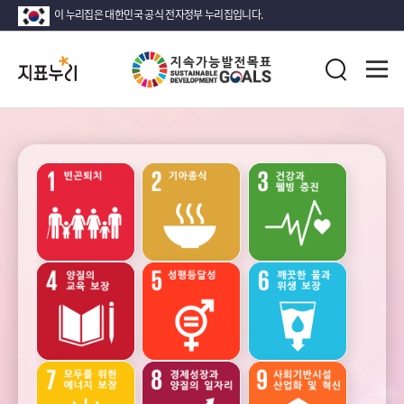
이 누리집은 대한민국 공식 전자정부 누리집입니다.
지
전
표
검
체
누
색
메
리
뉴
열
지
기
속
가
능
성장
안정
고용과
발
노동
전
목
표
(SDG)
소득
인구
가족
지
·
소비
표
·
목
자산
록