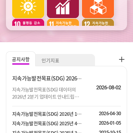
건강
교육
여가
주거와
범죄와
사회통합
교통
사업정의
공
공지사항
인기지표
지
주관적
생활환경과
생태환경과
사
웰빙
오염
자연자원
항
지속가능발전목표(SDG) 2026년 2분기 업데이트 안내
더
2026-08-02
지속가능발전목표(SDG) 데이터의
보
2026년 2분기 업데이트 안내드립니
기
기후변화와
기후변화와
다. 상세한 지표목록은 첨부파일을 참
에너지
에너지
고하시기 바랍니다.
지속가능발전목표(SDG) 2026년 1분기 업데이트 안내
2026-04-30
지속가능발전목표(SDG) 2025년 4분기 업데이트 안내
2026-01-05
지속가능발전목표(SDG) 2025년 3분기 업데이트 안내
2025-10-15