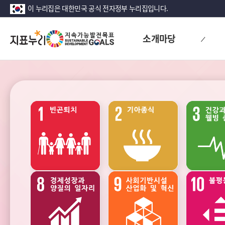
이 누리집은 대한민국 공식 전자정부 누리집입니다.
지
소개마당
표
누
리
지
속
가
능
발
전
성장
안정
목
표
(SDG)
지
표
목
교육
여가
록