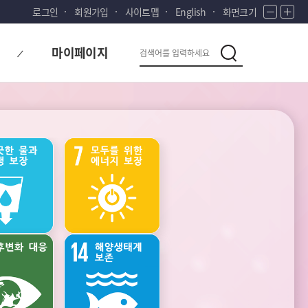
로그인
회원가입
사이트맵
English
화면크기
화
화
면
면
다
검
축
확
마이페이지
시
소
대
검
색
색
대
한
민
국!
새
로
운
국
가족
건강
민
의
나
라
주관적
생활환경과
웰빙
오염