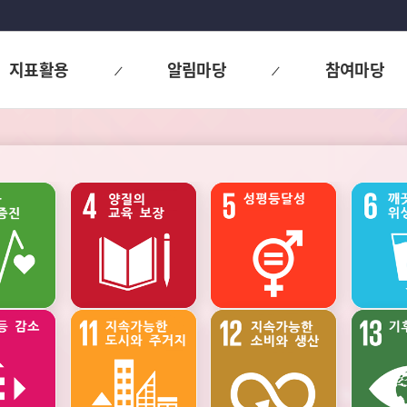
지표활용
알림마당
참여마당
고용과
소득
인구
노동
·
소비
·
자산
주거와
범죄와
사회통합
교통
사업정의