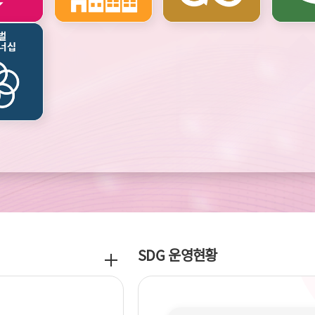
기후변화와
에너지
SDG 운영현황
공
지
사
항