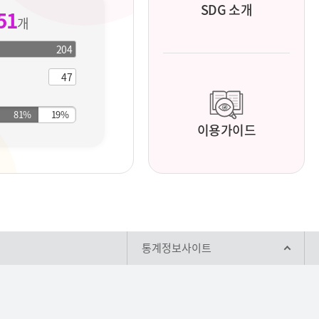
SDG 소개
51
개
204
204
개
지
47
개
표
지
표
이용가이드
통계정보사이트