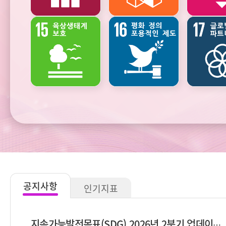
생태환경과
기후변화와
자연자원
에너지
공지사항
인기지표
지속가능발전목표(SDG) 2026년 2분기 업데이트 안내