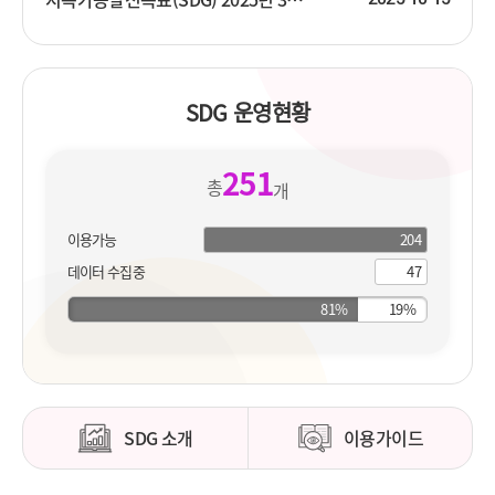
SDG 운영현황
251
총
개
이용가능
204
204
개
지
데이터 수집중
47
개
표
지
표
SDG 소개
이용가이드