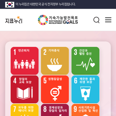
이 누리집은 대한민국 공식 전자정부 누리집입니다.
지
전
표
검
체
누
색
메
리
뉴
열
지
기
속
가
능
성장
안정
고용과
발
노동
전
목
표
(SDG)
소득
인구
가족
지
·
소비
표
·
목
자산
록