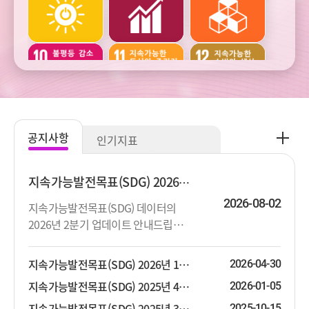
건강
교육
여가
주거와
범죄와
사회통합
교통
사업정의
공
공지사항
인기지표
지
주관적
생활환경과
생태환경과
사
웰빙
오염
자연자원
항
지속가능발전목표(SDG) 2026년 2분기 업데이트 안내
더
2026-08-02
지속가능발전목표(SDG) 데이터의
보
2026년 2분기 업데이트 안내드립니
기
기후변화와
기후변화와
다. 상세한 지표목록은 첨부파일을 참
에너지
에너지
고하시기 바랍니다.
지속가능발전목표(SDG) 2026년 1분기 업데이트 안내
2026-04-30
지속가능발전목표(SDG) 2025년 4분기 업데이트 안내
2026-01-05
지속가능발전목표(SDG) 2025년 3분기 업데이트 안내
2025-10-15