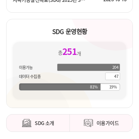
SDG 운영현황
251
총
개
이용가능
204
204
개
지
데이터 수집중
47
개
표
지
표
SDG 소개
이용가이드