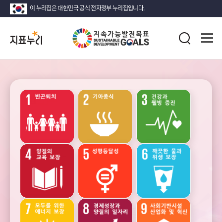
이 누리집은 대한민국 공식 전자정부 누리집입니다.
지
전
표
검
체
누
색
메
리
뉴
열
지
기
속
가
능
성장
안정
고용과
발
노동
전
목
표
(SDG)
소득
인구
가족
지
·
소비
표
·
목
자산
록