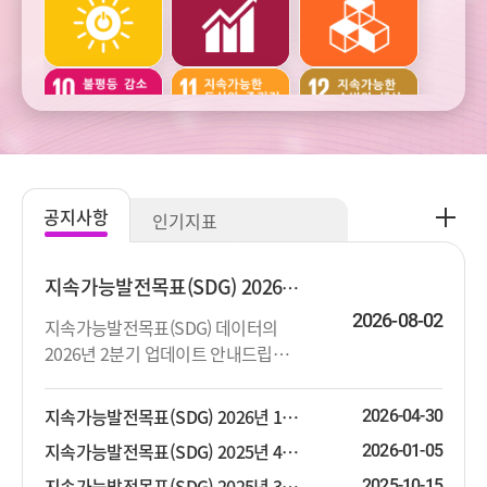
건강
교육
여가
주거와
범죄와
사회통합
교통
사업정의
공
공지사항
인기지표
지
주관적
생활환경과
생태환경과
사
웰빙
오염
자연자원
항
지속가능발전목표(SDG) 2026년 2분기 업데이트 안내
더
2026-08-02
지속가능발전목표(SDG) 데이터의
보
2026년 2분기 업데이트 안내드립니
기
기후변화와
기후변화와
다. 상세한 지표목록은 첨부파일을 참
에너지
에너지
고하시기 바랍니다.
지속가능발전목표(SDG) 2026년 1분기 업데이트 안내
2026-04-30
지속가능발전목표(SDG) 2025년 4분기 업데이트 안내
2026-01-05
지속가능발전목표(SDG) 2025년 3분기 업데이트 안내
2025-10-15