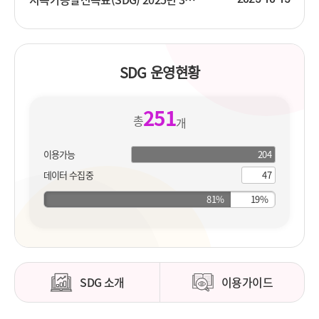
SDG 운영현황
251
총
개
이용가능
204
204
개
지
데이터 수집중
47
개
표
지
표
SDG 소개
이용가이드