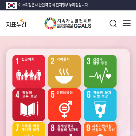
이 누리집은 대한민국 공식 전자정부 누리집입니다.
지
전
표
검
체
누
색
메
리
뉴
열
지
기
속
가
능
성장
안정
고용과
발
노동
전
목
표
(SDG)
소득
인구
가족
지
·
소비
표
·
목
자산
록