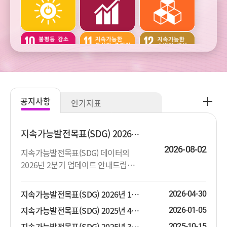
건강
교육
여가
주거와
범죄와
사회통합
교통
사업정의
공
공지사항
인기지표
지
주관적
생활환경과
생태환경과
사
웰빙
오염
자연자원
항
지속가능발전목표(SDG) 2026년 2분기 업데이트 안내
더
2026-08-02
지속가능발전목표(SDG) 데이터의
보
2026년 2분기 업데이트 안내드립니
기
기후변화와
기후변화와
다. 상세한 지표목록은 첨부파일을 참
에너지
에너지
고하시기 바랍니다.
지속가능발전목표(SDG) 2026년 1분기 업데이트 안내
2026-04-30
지속가능발전목표(SDG) 2025년 4분기 업데이트 안내
2026-01-05
지속가능발전목표(SDG) 2025년 3분기 업데이트 안내
2025-10-15