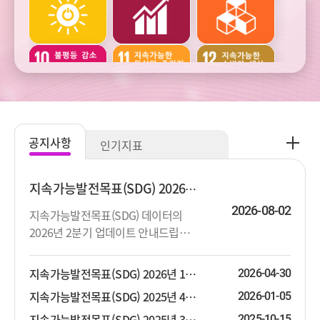
건강
교육
여가
주거와
범죄와
사회통합
교통
사업정의
공
공지사항
인기지표
지
주관적
생활환경과
생태환경과
사
웰빙
오염
자연자원
항
지속가능발전목표(SDG) 2026년 2분기 업데이트 안내
더
2026-08-02
지속가능발전목표(SDG) 데이터의
보
2026년 2분기 업데이트 안내드립니
기
기후변화와
기후변화와
다. 상세한 지표목록은 첨부파일을 참
에너지
에너지
고하시기 바랍니다.
지속가능발전목표(SDG) 2026년 1분기 업데이트 안내
2026-04-30
지속가능발전목표(SDG) 2025년 4분기 업데이트 안내
2026-01-05
지속가능발전목표(SDG) 2025년 3분기 업데이트 안내
2025-10-15