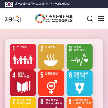
이 누리집은 대한민국 공식 전자정부 누리집입니다.
지
전
표
검
체
누
색
메
리
뉴
열
지
기
속
가
능
성장
안정
고용과
발
노동
전
목
표
(SDG)
소득
인구
가족
지
·
소비
표
·
목
자산
록