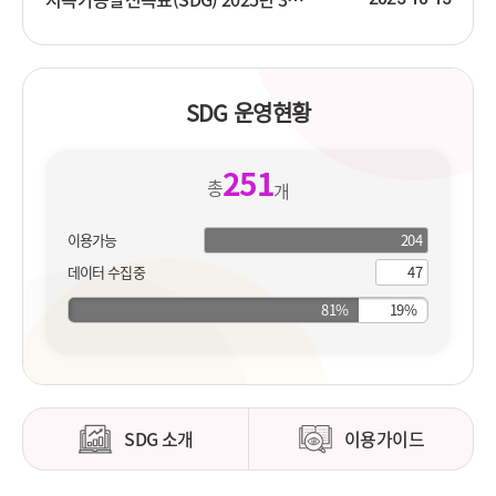
SDG 운영현황
251
총
개
이용가능
204
204
개
지
데이터 수집중
47
개
표
지
표
SDG 소개
이용가이드