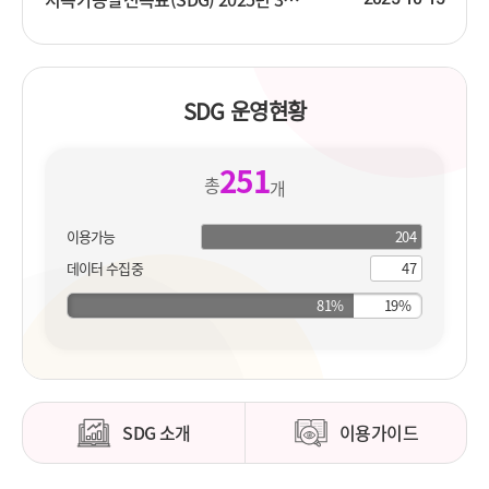
SDG 운영현황
251
총
개
이용가능
204
204
개
지
데이터 수집중
47
개
표
지
표
SDG 소개
이용가이드