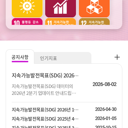
건강
교육
여가
주거와
범죄와
사회통합
교통
사업정의
공
공지사항
인기지표
지
주관적
생활환경과
생태환경과
사
웰빙
오염
자연자원
항
지속가능발전목표(SDG) 2026년 2분기 업데이트 안내
더
2026-08-02
지속가능발전목표(SDG) 데이터의
보
2026년 2분기 업데이트 안내드립니
기
기후변화와
기후변화와
다. 상세한 지표목록은 첨부파일을 참
에너지
에너지
고하시기 바랍니다.
지속가능발전목표(SDG) 2026년 1분기 업데이트 안내
2026-04-30
지속가능발전목표(SDG) 2025년 4분기 업데이트 안내
2026-01-05
지속가능발전목표(SDG) 2025년 3분기 업데이트 안내
2025-10-15