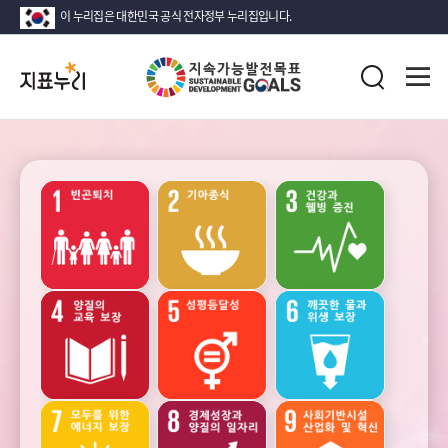
이 누리집은 대한민국 공식 전자정부 누리집입니다.
지
전
표
검
체
누
색
메
리
뉴
열
지
기
속
가
능
성장
안정
고용과
발
노동
전
목
표
(SDG)
소득
인구
가족
지
·
소비
표
·
목
자산
록