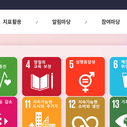
지표활용
알림마당
참여마당
고용과
소득
인구
노동
·
소비
·
자산
주거와
범죄와
사회통합
교통
사업정의