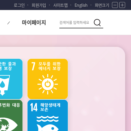
로그인
회원가입
사이트맵
English
화면크기
화
화
면
면
다
검
축
확
마이페이지
시
소
대
검
색
색
대
한
민
국!
새
로
운
국
가족
건강
민
의
나
라
주관적
생활환경과
웰빙
오염