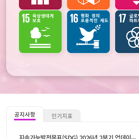
생태환경과
기후변화와
자연자원
에너지
공지사항
인기지표
지속가능발전목표(SDG) 2026년 2분기 업데이트 안내