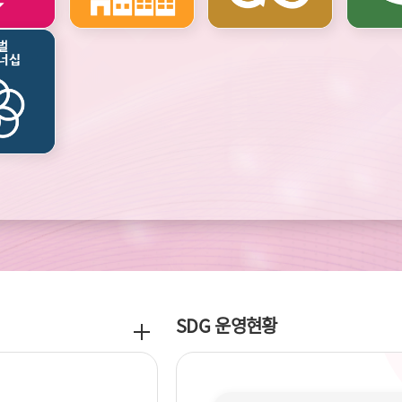
기후변화와
에너지
SDG 운영현황
공
지
사
항