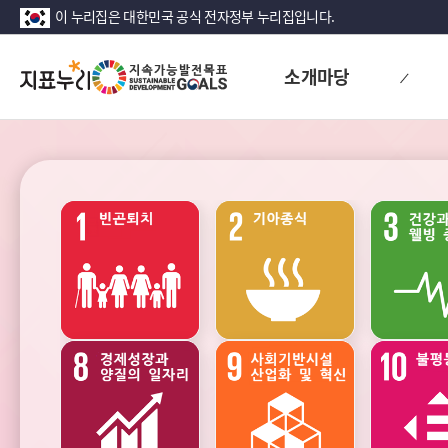
이 누리집은 대한민국 공식 전자정부 누리집입니다.
지
소개마당
표
누
리
지
속
가
능
발
전
성장
안정
목
표
(SDG)
지
표
목
교육
여가
록