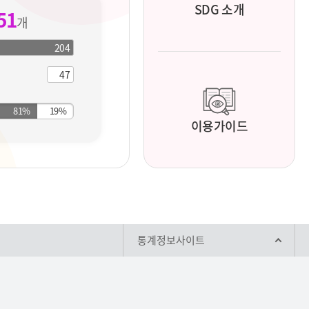
SDG 소개
51
개
204
204
개
지
47
개
표
지
표
이용가이드
통계정보사이트