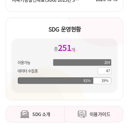
SDG 운영현황
251
총
개
이용가능
204
204
개
지
데이터 수집중
47
개
표
지
표
SDG 소개
이용가이드