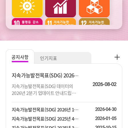
건강
교육
여가
주거와
범죄와
사회통합
교통
사업정의
공
공지사항
인기지표
지
주관적
생활환경과
생태환경과
사
웰빙
오염
자연자원
항
지속가능발전목표(SDG) 2026년 2분기 업데이트 안내
더
2026-08-02
지속가능발전목표(SDG) 데이터의
보
2026년 2분기 업데이트 안내드립니
기
기후변화와
기후변화와
다. 상세한 지표목록은 첨부파일을 참
에너지
에너지
고하시기 바랍니다.
지속가능발전목표(SDG) 2026년 1분기 업데이트 안내
2026-04-30
지속가능발전목표(SDG) 2025년 4분기 업데이트 안내
2026-01-05
지속가능발전목표(SDG) 2025년 3분기 업데이트 안내
2025-10-15