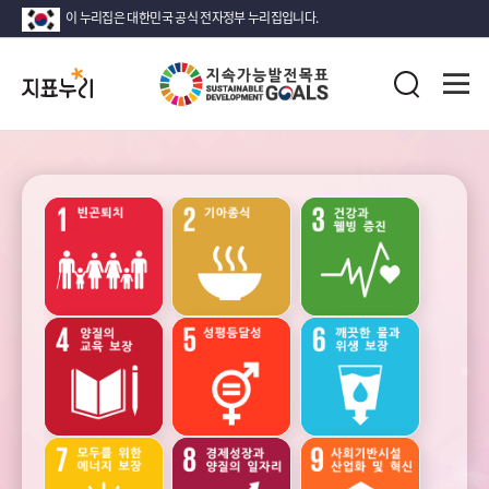
이 누리집은 대한민국 공식 전자정부 누리집입니다.
지
전
표
검
체
누
색
메
리
뉴
열
지
기
속
가
능
성장
안정
고용과
발
노동
전
목
표
(SDG)
소득
인구
가족
지
·
소비
표
·
목
자산
록