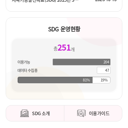
SDG 운영현황
251
총
개
이용가능
204
204
개
지
데이터 수집중
47
개
표
지
표
SDG 소개
이용가이드