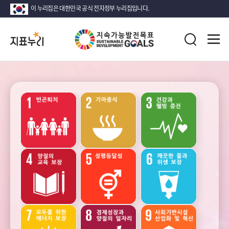
이 누리집은 대한민국 공식 전자정부 누리집입니다.
지
전
표
검
체
누
색
메
리
뉴
열
지
기
속
가
능
성장
안정
고용과
발
노동
전
목
표
(SDG)
소득
인구
가족
지
·
소비
표
·
목
자산
록