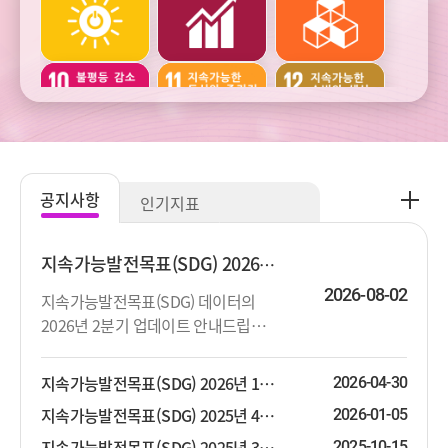
건강
교육
여가
주거와
범죄와
사회통합
교통
사업정의
공
공지사항
인기지표
지
주관적
생활환경과
생태환경과
사
웰빙
오염
자연자원
항
지속가능발전목표(SDG) 2026년 2분기 업데이트 안내
더
2026-08-02
지속가능발전목표(SDG) 데이터의
보
2026년 2분기 업데이트 안내드립니
기
기후변화와
기후변화와
다. 상세한 지표목록은 첨부파일을 참
에너지
에너지
고하시기 바랍니다.
지속가능발전목표(SDG) 2026년 1분기 업데이트 안내
2026-04-30
지속가능발전목표(SDG) 2025년 4분기 업데이트 안내
2026-01-05
지속가능발전목표(SDG) 2025년 3분기 업데이트 안내
2025-10-15