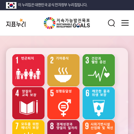
이 누리집은 대한민국 공식 전자정부 누리집입니다.
지
전
표
검
체
누
색
메
리
뉴
열
지
기
속
가
능
성장
안정
고용과
발
노동
전
목
표
(SDG)
소득
인구
가족
지
·
소비
표
·
목
자산
록