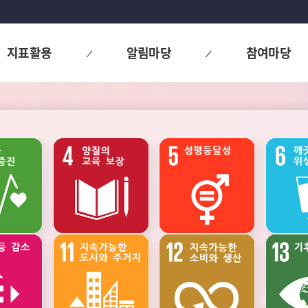
지표활용
알림마당
참여마당
고용과
소득
인구
노동
·
소비
·
자산
주거와
범죄와
사회통합
교통
사업정의