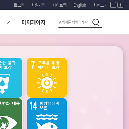
로그인
회원가입
사이트맵
English
화면크기
화
화
면
면
다
검
축
확
마이페이지
시
소
대
검
색
색
대
한
민
국!
새
로
운
국
가족
건강
민
의
나
라
주관적
생활환경과
웰빙
오염