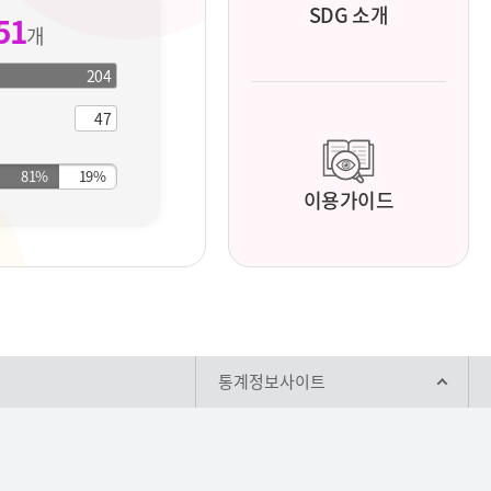
SDG 소개
51
개
204
204
개
지
47
개
표
지
표
이용가이드
통계정보사이트