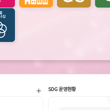
기후변화와
에너지
SDG 운영현황
공
지
사
항