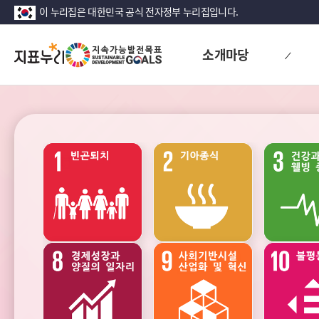
이 누리집은 대한민국 공식 전자정부 누리집입니다.
지
소개마당
표
누
리
지
속
가
능
발
전
성장
안정
목
표
(SDG)
지
표
목
교육
여가
록