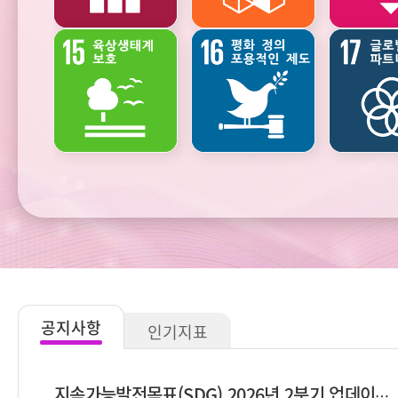
생태환경과
기후변화와
자연자원
에너지
공지사항
인기지표
지속가능발전목표(SDG) 2026년 2분기 업데이트 안내