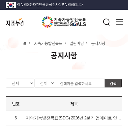
이 누리집은 대한민국 공식 전자정부 누리집입니다.
지
전
표
검
체
누
색
메
리
뉴
열
홈
지속가능발전목표
알림마당
공지사항
기
공지사항
검색
카
검
검
테
색
색
고
분
어
번호
제목
리
류
입
선
값
력
공
택
선
6
지속가능발전목표(SDG) 2026년 2분기 업데이트 안내
지
택
사