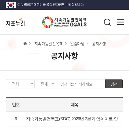
이 누리집은 대한민국 공식 전자정부 누리집입니다.
지
전
표
검
체
누
색
메
리
뉴
열
홈
지속가능발전목표
알림마당
공지사항
기
공지사항
검색
카
검
검
테
색
색
고
분
어
번호
제목
리
류
입
선
값
력
공
택
선
6
지속가능발전목표(SDG) 2026년 2분기 업데이트 안내
지
택
사