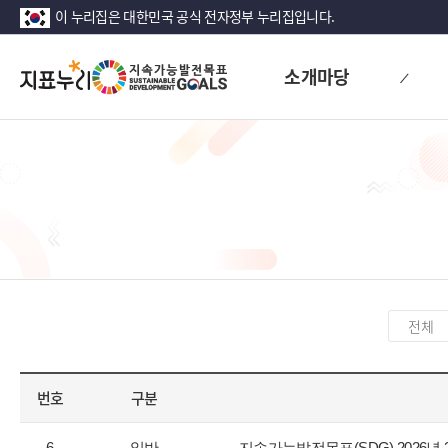
이 누리집은 대한민국 공식 전자정부 누리집입니다.
지
소개마당
표
누
리
카
테
고
번호
구분
리
선
공
택
6
일반
지속가능발전목표(SDG) 2026년