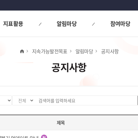
지표활용
알림마당
참여마당
홈
지속가능발전목표
알림마당
공지사항
공지사항
검
검
색
색
분
어
제목
류
입
값
력
선
 2분기 업데이트 안내