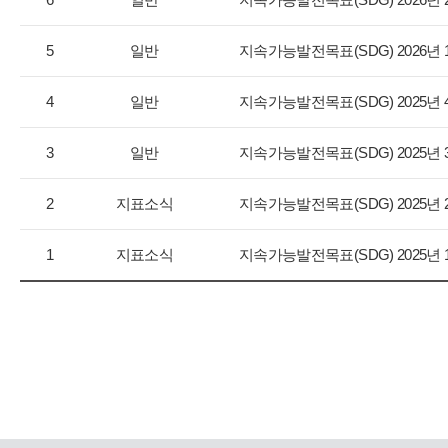
지
사
항
5
일반
지속가능발전목표(SDG) 2026년
목
록
4
일반
지속가능발전목표(SDG) 2025년
으
로
3
일반
지속가능발전목표(SDG) 2025년
번
호,
구
2
지표소식
지속가능발전목표(SDG) 2025년
분,
제
1
지표소식
지속가능발전목표(SDG) 2025년
목,
등
록
일,
조
회
수
를