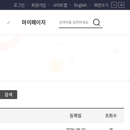
로그인
회원가입
사이트맵
English
화면크기
화
화
면
면
다
검
축
확
마이페이지
시
소
대
검
색
색
대
한
민
국!
새
로
운
국
민
의
검색
나
라
등록일
조회수
2026-08-02
25