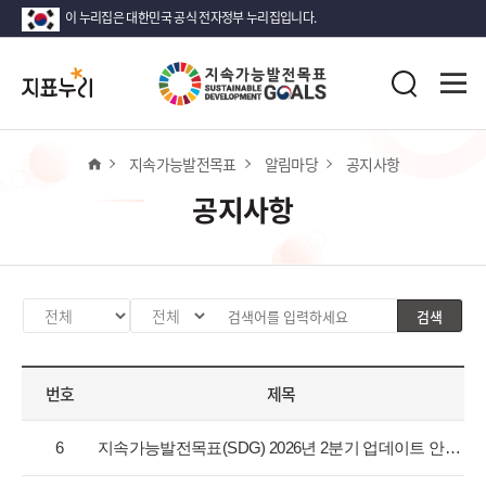
이 누리집은 대한민국 공식 전자정부 누리집입니다.
지
전
표
검
체
누
색
메
리
뉴
열
홈
지속가능발전목표
알림마당
공지사항
기
공지사항
검색
카
검
검
테
색
색
고
분
어
번호
제목
리
류
입
선
값
력
공
택
선
6
지속가능발전목표(SDG) 2026년 2분기 업데이트 안내
지
택
사