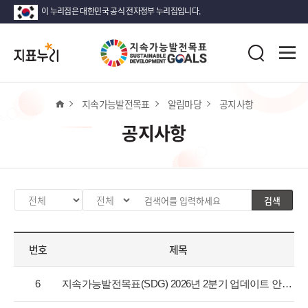
이 누리집은 대한민국 공식 전자정부 누리집입니다.
지
전
표
검
체
누
색
메
리
뉴
열
홈
지속가능발전목표
알림마당
공지사항
기
공지사항
검색
카
검
검
테
색
색
고
분
어
번호
제목
리
류
입
선
값
력
공
택
선
6
지속가능발전목표(SDG) 2026년 2분기 업데이트 안내
지
택
사