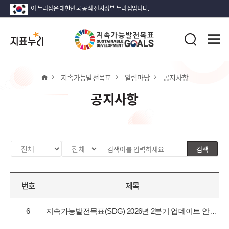
이 누리집은 대한민국 공식 전자정부 누리집입니다.
지
전
표
검
체
누
색
메
리
뉴
열
홈
지속가능발전목표
알림마당
공지사항
기
공지사항
검색
카
검
검
테
색
색
고
분
어
번호
제목
리
류
입
선
값
력
공
택
선
6
지속가능발전목표(SDG) 2026년 2분기 업데이트 안내
지
택
사