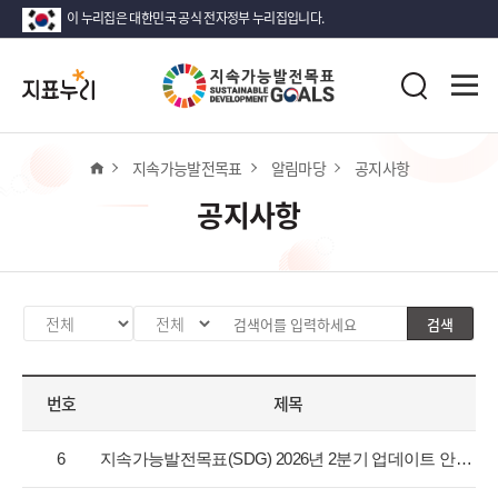
이 누리집은 대한민국 공식 전자정부 누리집입니다.
지
전
표
검
체
누
색
메
리
뉴
열
홈
지속가능발전목표
알림마당
공지사항
기
공지사항
검색
카
검
검
테
색
색
고
분
어
번호
제목
리
류
입
선
값
력
공
택
선
6
지속가능발전목표(SDG) 2026년 2분기 업데이트 안내
지
택
사