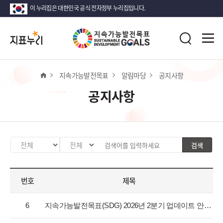
이 누리집은 대한민국 공식 전자정부 누리집입니다.
지
전
표
검
체
누
색
메
리
뉴
열
홈
지속가능발전목표
알림마당
공지사항
기
공지사항
검색
카
검
검
테
색
색
고
분
어
번호
제목
리
류
입
선
값
력
공
택
선
6
지속가능발전목표(SDG) 2026년 2분기 업데이트 안내
지
택
사