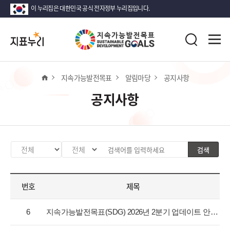
이 누리집은 대한민국 공식 전자정부 누리집입니다.
지
전
표
검
체
누
색
메
리
뉴
열
홈
지속가능발전목표
알림마당
공지사항
기
공지사항
검색
카
검
검
테
색
색
고
분
어
번호
제목
리
류
입
선
값
력
공
택
선
6
지속가능발전목표(SDG) 2026년 2분기 업데이트 안내
지
택
사