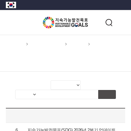
이 누리집은 대한민국 공식 전자정부 누리집입니다.
지
전
표
검
체
색
누
메
뉴
리
열
홈
지속가능발전목표
알림마당
공지사항
기
공지사항
카
테
검색
검
검
고
색
색
리
분
어
선
번호
제목
류
입
택
값
력
공
선
6
지속가능발전목표(SDG) 2026년 2분기 업데이트 안내