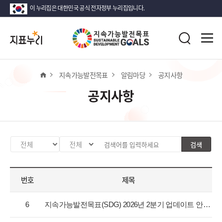
이 누리집은 대한민국 공식 전자정부 누리집입니다.
지
전
표
검
체
누
색
메
리
뉴
열
홈
지속가능발전목표
알림마당
공지사항
기
공지사항
검색
카
검
검
테
색
색
고
분
어
번호
제목
리
류
입
선
값
력
공
택
선
6
지속가능발전목표(SDG) 2026년 2분기 업데이트 안내
지
택
사