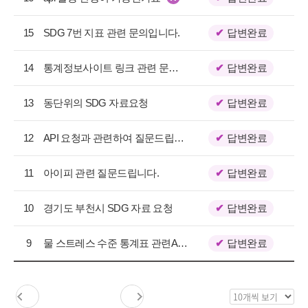
지
택
사
항
15
SDG 7번 지표 관련 문의입니다.
답변완료
목
록
14
통계정보사이트 링크 관련 문의드립니다.
답변완료
으
로
13
동단위의 SDG 자료요청
답변완료
번
호,
구
12
API 요청과 관련하여 질문드립니다.
답변완료
분,
제
11
아이피 관련 질문드립니다.
답변완료
목,
등
10
경기도 부천시 SDG 자료 요청
답변완료
록
일,
조
9
물 스트레스 수준 통계표 관련API문의드립니다.
답변완료
회
수
를
목
제