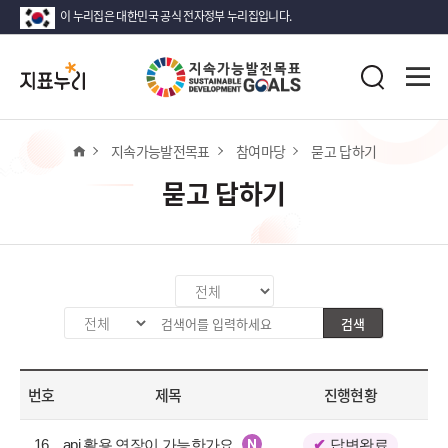
이 누리집은 대한민국 공식 전자정부 누리집입니다.
지
전
표
검
체
누
색
메
리
뉴
열
홈
지속가능발전목표
참여마당
묻고 답하기
기
묻고 답하기
카
테
검색
검
검
고
색
색
리
분
어
선
번호
제목
진행현황
류
입
택
값
력
공
선
16
api 활용 연장이 가능한가요
답변완료