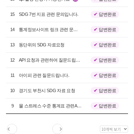
지
택
사
항
15
SDG 7번 지표 관련 문의입니다.
답변완료
목
록
14
통계정보사이트 링크 관련 문의드립니다.
답변완료
으
로
13
동단위의 SDG 자료요청
답변완료
번
호,
구
12
API 요청과 관련하여 질문드립니다.
답변완료
분,
제
11
아이피 관련 질문드립니다.
답변완료
목,
등
10
경기도 부천시 SDG 자료 요청
답변완료
록
일,
조
9
물 스트레스 수준 통계표 관련API문의드립니다.
답변완료
회
수
를
목
제