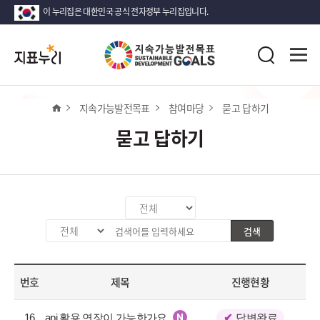
이 누리집은 대한민국 공식 전자정부 누리집입니다.
지
전
표
검
체
누
색
메
리
뉴
열
홈
지속가능발전목표
참여마당
묻고 답하기
기
묻고 답하기
카
테
검색
검
검
고
색
색
리
분
어
선
번호
제목
진행현황
류
입
택
값
력
공
선
16
api 활용 연장이 가능한가요
답변완료