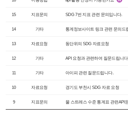
지
사
항
15
지표문의
SDG 7번 지표 관련 문의입니다.
목
록
14
기타
통계정보사이트 링크 관련 문의드
으
로
13
자료요청
동단위의 SDG 자료요청
번
호,
구
12
기타
API 요청과 관련하여 질문드립니다
분,
제
11
기타
아이피 관련 질문드립니다.
목,
등
10
자료요청
경기도 부천시 SDG 자료 요청
록
일,
조
9
지표문의
물 스트레스 수준 통계표 관련API
회
수
를