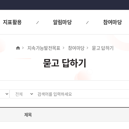
지표활용
알림마당
참여마당
홈
지속가능발전목표
참여마당
묻고 답하기
묻고 답하기
검
검
색
색
분
어
제목
류
입
값
력
선