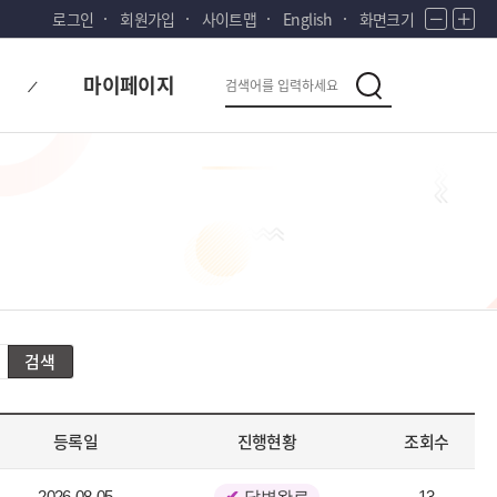
로그인
회원가입
사이트맵
English
화면크기
화
화
면
면
다
검
축
확
마이페이지
시
소
대
검
색
색
대
한
민
국!
새
로
운
국
민
의
검색
나
라
등록일
진행현황
조회수
2026-08-05
답변완료
13