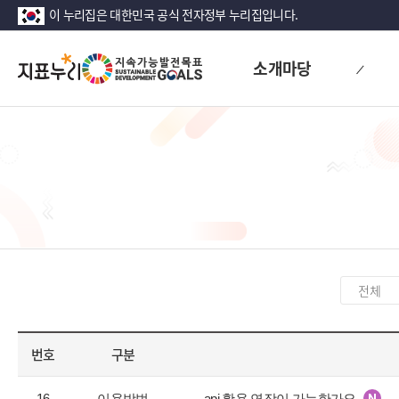
이 누리집은 대한민국 공식 전자정부 누리집입니다.
지
소개마당
표
누
리
카
테
고
번호
구분
리
선
공
택
16
이용방법
api 활용 연장이 가능한가요