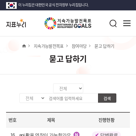
이 누리집은 대한민국 공식 전자정부 누리집입니다.
지
전
표
검
체
누
색
메
리
뉴
열
홈
지속가능발전목표
참여마당
묻고 답하기
기
묻고 답하기
카
테
검색
검
검
고
색
색
리
분
어
선
번호
제목
진행현황
류
입
택
값
력
공
선
16
api 활용 연장이 가능한가요
답변완료