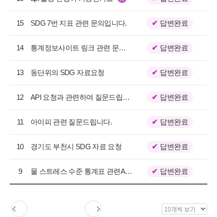
지
택
사
항
15
SDG 7번 지표 관련 문의입니다.
답변완료
목
록
14
통계정보사이트 링크 관련 문의드립니다.
답변완료
으
로
13
동단위의 SDG 자료요청
답변완료
번
호,
구
12
API 요청과 관련하여 질문드립니다.
답변완료
분,
제
11
아이피 관련 질문드립니다.
답변완료
목,
등
10
경기도 부천시 SDG 자료 요청
답변완료
록
일,
조
9
물 스트레스 수준 통계표 관련API문의드립니다.
답변완료
회
수
를
목
제