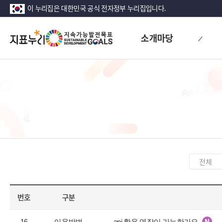
이 누리집은 대한민국 공식 전자정부 누리집입니다.
지
소개마당
표
누
리
카
테
고
번호
구분
리
선
공
택
16
이용방법
api 활용 연장이 가능한가요