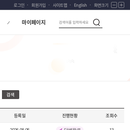
로그인
회원가입
사이트맵
English
화면크기
화
화
면
면
다
검
축
확
마이페이지
시
소
대
검
색
색
대
한
민
국!
새
로
운
국
민
의
검색
나
라
등록일
진행현황
조회수
2026-08-05
답변완료
13