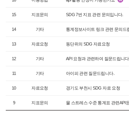
지
사
항
15
지표문의
SDG 7번 지표 관련 문의입니다.
목
록
14
기타
통계정보사이트 링크 관련 문의드
으
로
13
자료요청
동단위의 SDG 자료요청
번
호,
구
12
기타
API 요청과 관련하여 질문드립니다
분,
제
11
기타
아이피 관련 질문드립니다.
목,
등
10
자료요청
경기도 부천시 SDG 자료 요청
록
일,
조
9
지표문의
물 스트레스 수준 통계표 관련API
회
수
를