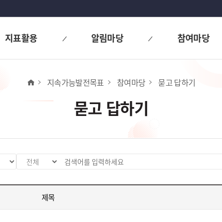
지표활용
알림마당
참여마당
홈
지속가능발전목표
참여마당
묻고 답하기
묻고 답하기
검
검
색
색
분
어
제목
류
입
값
력
선