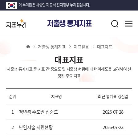
이 누리집은 대한민국 공식 전자정부 누리집입니다.
지
전
저출생 통계지표
표
검
체
누
색
메
뉴
리
열
홈
저출생 통계지표
지표활용
대표지표
기
대표지표
저출생 통계지표 중 지표 간 중요도 및 저출생 현황에 대한 이해도를 고려하여 선
정된 주요 지표
순위
지표명
최근 통계표 갱신일
1
청년층 수도권 집중도
2026-07-28
2
난임시술 지원현황
2026-07-23