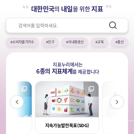
누
열
민
대한민국
내일
지표
의
을 위한
기
국!
리
새
검
로
색
검
운
색
어
국
#소비자물가지수
#인구
#국내총생산
#교육
#출산
민
의
나
지표누리에서는
라
6종의 지표체계
를
제공합니다
이
다
전
음
라지표
한국의 
지속가능발전목표(SDG)