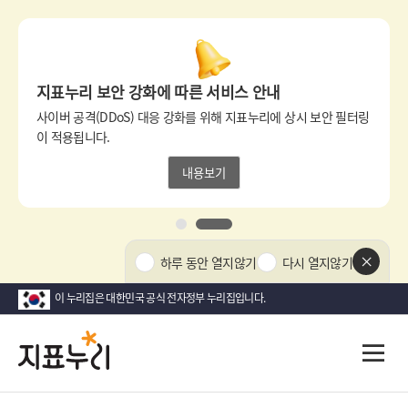
상
단
팝
지표누리 보안 강화에 따른 서비스 안내
업
영
사이버 공격(DDoS) 대응 강화를 위해 지표누리에 상시 보안 필터링
역
이 적용됩니다.
내용보기
1
2
상
하루 동안 열지않기
다시 열지않기
단
팝
이 누리집은 대한민국 공식 전자정부 누리집입니다.
업
닫
지
다
전
기
시
체
표
메
대
뉴
한