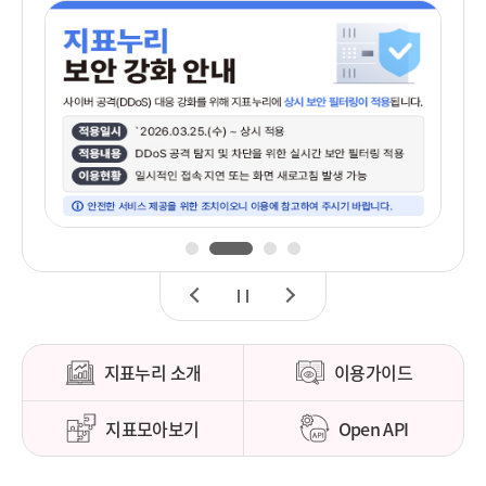
1
2
3
4
이
정
다
전
지
음
지표누리 소개
이용가이드
지표모아보기
Open API