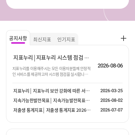
공
공지사항
최신지표
인기지표
지
사
항
지표누리
지표누리 시스템 점검 진행 안내
더
2026-08-06
지표누리를 이용해주시는 모든 이용자분들께 안정적
보
인 서비스를 제공하고자 시스템 점검을 실시합니다.
기
점검이 진행되는 동안 서비스 제공이 순단 또는 중단
될 수 있음을 알려드립니다. 이용에 불편함을 드려 대
지표누리
지표누리 보안 강화에 따른 서비스 안내
2026-03-25
단히 죄송합니다. 점검 대상 : 지표누리 서비스 전체
점검 일시 : 2026년 8월 13일 (목) 19:00 ~ 23:30 ※ 점
지속가능한발전목표
지속가능발전목표(SDG) 2026년 2분기 업데이트 안내
2026-08-02
검 일시는 상황에 따라 변경될 수 있습니다.
저출생 통계지표
저출생 통계지표 2026년 2분기 업데이트 안내
2026-07-07