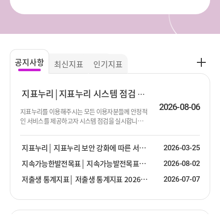
공
공지사항
최신지표
인기지표
지
사
항
지표누리
지표누리 시스템 점검 진행 안내
더
2026-08-06
지표누리를 이용해주시는 모든 이용자분들께 안정적
보
인 서비스를 제공하고자 시스템 점검을 실시합니다.
기
점검이 진행되는 동안 서비스 제공이 순단 또는 중단
될 수 있음을 알려드립니다. 이용에 불편함을 드려 대
지표누리
지표누리 보안 강화에 따른 서비스 안내
2026-03-25
단히 죄송합니다. 점검 대상 : 지표누리 서비스 전체
점검 일시 : 2026년 8월 13일 (목) 19:00 ~ 23:30 ※ 점
지속가능한발전목표
지속가능발전목표(SDG) 2026년 2분기 업데이트 안내
2026-08-02
검 일시는 상황에 따라 변경될 수 있습니다.
저출생 통계지표
저출생 통계지표 2026년 2분기 업데이트 안내
2026-07-07