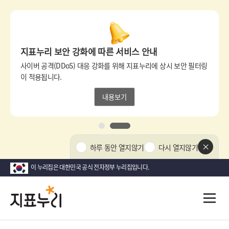
상
단
팝
지표누리 보안 강화에 따른 서비스 안내
업
영
사이버 공격(DDoS) 대응 강화를 위해 지표누리에 상시 보안 필터링
역
이 적용됩니다.
내용보기
1
2
상
하루 동안 열지않기
다시 열지않기
단
팝
이 누리집은 대한민국 공식 전자정부 누리집입니다.
업
닫
지
다
전
기
시
체
표
메
대
뉴
한