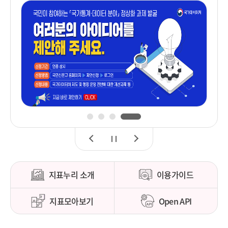
1
2
3
4
이
정
다
전
지
음
지표누리 소개
이용가이드
지표모아보기
Open API