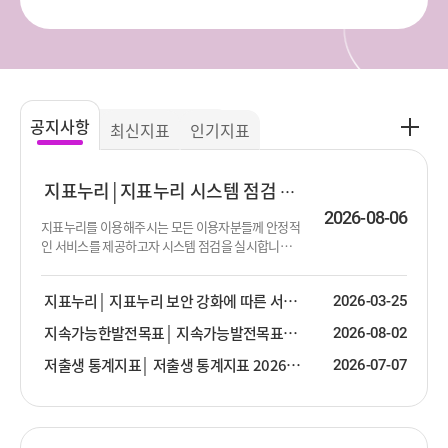
공
공지사항
최신지표
인기지표
지
사
항
지표누리
지표누리 시스템 점검 진행 안내
더
2026-08-06
지표누리를 이용해주시는 모든 이용자분들께 안정적
보
인 서비스를 제공하고자 시스템 점검을 실시합니다.
기
점검이 진행되는 동안 서비스 제공이 순단 또는 중단
될 수 있음을 알려드립니다. 이용에 불편함을 드려 대
지표누리
지표누리 보안 강화에 따른 서비스 안내
2026-03-25
단히 죄송합니다. 점검 대상 : 지표누리 서비스 전체
점검 일시 : 2026년 8월 13일 (목) 19:00 ~ 23:30 ※ 점
지속가능한발전목표
지속가능발전목표(SDG) 2026년 2분기 업데이트 안내
2026-08-02
검 일시는 상황에 따라 변경될 수 있습니다.
저출생 통계지표
저출생 통계지표 2026년 2분기 업데이트 안내
2026-07-07