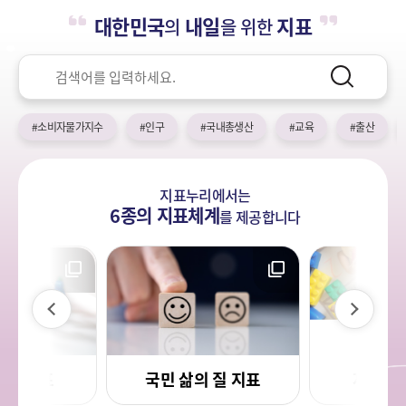
누
열
민
대한민국
내일
지표
의
을 위한
기
국!
리
새
검
로
색
검
운
색
어
국
#소비자물가지수
#인구
#국내총생산
#교육
#출산
민
의
나
지표누리에서는
라
6종의 지표체계
를
제공합니다
이
다
전
음
사회지표
국민 삶의 질 지표
저출생 