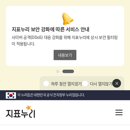
상
단
팝
지표누리 보안 강화에 따른 서비스 안내
업
영
사이버 공격(DDoS) 대응 강화를 위해 지표누리에 상시 보안 필터링
역
이 적용됩니다.
내용보기
1
2
상
하루 동안 열지않기
다시 열지않기
단
팝
이 누리집은 대한민국 공식 전자정부 누리집입니다.
업
닫
지
다
전
기
시
체
표
메
대
뉴
한