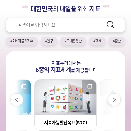
누
열
민
대한민국
내일
지표
의
을 위한
기
국!
리
새
검
로
색
검
운
색
어
국
#소비자물가지수
#인구
#국내총생산
#교육
#출산
민
의
나
지표누리에서는
라
6종의 지표체계
를
제공합니다
이
다
전
음
라지표
한국의 
지속가능발전목표(SDG)