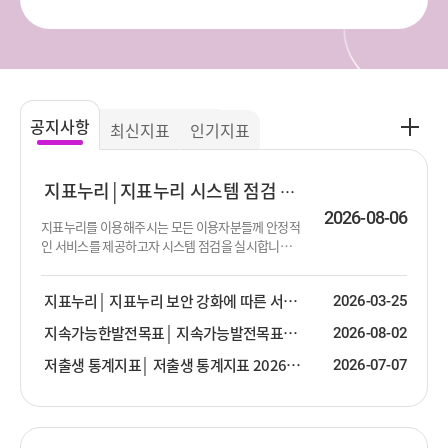
공
공지사항
최신지표
인기지표
지
사
항
지표누리
지표누리 시스템 점검 진행 안내
더
2026-08-06
지표누리를 이용해주시는 모든 이용자분들께 안정적
보
인 서비스를 제공하고자 시스템 점검을 실시합니다.
기
점검이 진행되는 동안 서비스 제공이 순단 또는 중단
될 수 있음을 알려드립니다. 이용에 불편함을 드려 대
지표누리
지표누리 보안 강화에 따른 서비스 안내
2026-03-25
단히 죄송합니다. 점검 대상 : 지표누리 서비스 전체
점검 일시 : 2026년 8월 13일 (목) 19:00 ~ 23:30 ※ 점
지속가능한발전목표
지속가능발전목표(SDG) 2026년 2분기 업데이트 안내
2026-08-02
검 일시는 상황에 따라 변경될 수 있습니다.
저출생 통계지표
저출생 통계지표 2026년 2분기 업데이트 안내
2026-07-07