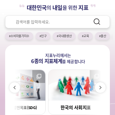
누
열
민
대한민국
내일
지표
의
을 위한
기
국!
리
새
검
로
색
검
운
색
어
국
#소비자물가지수
#인구
#국내총생산
#교육
#출산
민
의
나
지표누리에서는
라
6종의 지표체계
를
제공합니다
이
다
전
음
한국의 사회지표
국민 삶의
목표(SDG)