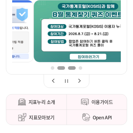
1
2
3
4
이
정
다
전
지
음
지표누리 소개
이용가이드
지표모아보기
Open API