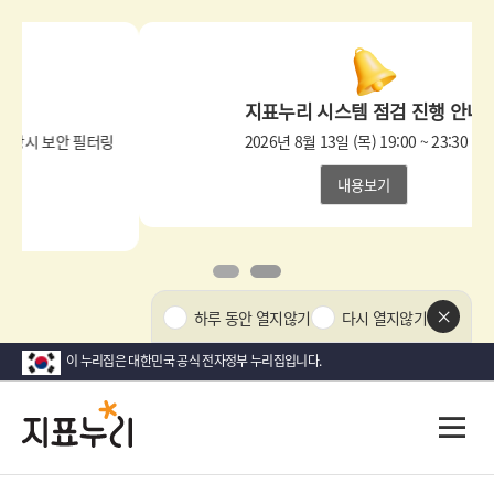
상
단
팝
지표누리 시스템 점검 진행 안내
업
영
2026년 8월 13일 (목) 19:00 ~ 23:30
역
내용보기
1
2
상
하루 동안 열지않기
다시 열지않기
단
팝
이 누리집은 대한민국 공식 전자정부 누리집입니다.
업
닫
지
다
전
기
시
체
표
메
대
뉴
한