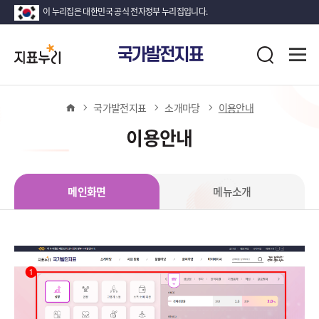
이 누리집은 대한민국 공식 전자정부 누리집입니다.
지
전
국가발전지표
표
검
체
누
색
메
뉴
리
열
홈
국가발전지표
소개마당
이용안내
기
이용안내
메인화면
메뉴소개