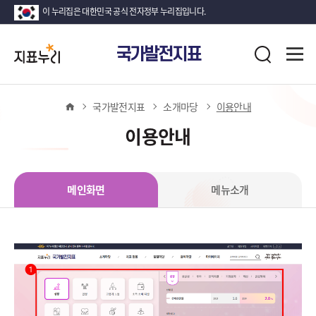
이 누리집은 대한민국 공식 전자정부 누리집입니다.
지
전
국가발전지표
표
검
체
누
색
메
뉴
리
열
홈
국가발전지표
소개마당
이용안내
기
이용안내
메인화면
메뉴소개