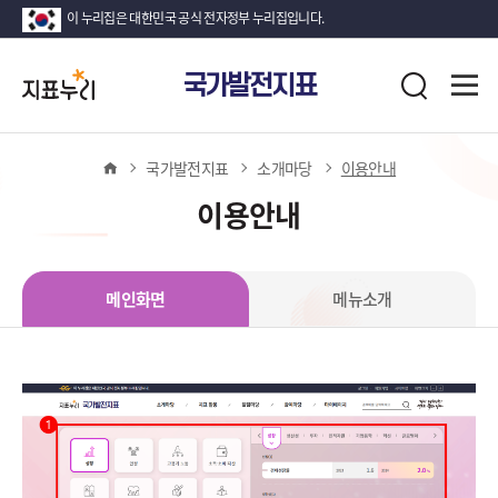
이 누리집은 대한민국 공식 전자정부 누리집입니다.
지
전
국가발전지표
표
검
체
누
색
메
뉴
리
열
홈
국가발전지표
소개마당
이용안내
기
이용안내
메인화면
메뉴소개