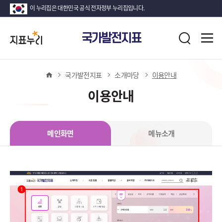
이 누리집은 대한민국 공식 전자정부 누리집입니다.
지
전
국가발전지표
표
검
체
누
색
메
뉴
리
열
홈
국가발전지표
소개마당
이용안내
기
이용안내
메인화면
메뉴소개