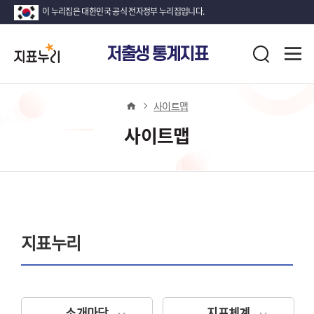
이 누리집은 대한민국 공식 전자정부 누리집입니다.
지
전
저출생 통계지표
표
검
체
누
색
메
뉴
리
열
사이트맵
기
사이트맵
지표누리
소개마당
지표체계